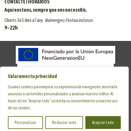
CONTACTE I HORARIOS
Aquí ens tens, sempre que ens necessitis.
Oberts 365 dies a l’any · diumenges i festius inclosos
9–22h
Valoramos tu privacidad
Usamos cookies para mejorar su experiencia de navegación, mostrarle
AVISO LEGAL
POLÍTICA DE COOKIES
POLÍTICA DE PRIVACIDAD
ACCESIBILIDAD
anuncios o contenidos personalizados y analizar nuestro tráfico. Al
Copyright 2026 © Desarrollado por
Sisfarma
hacer clic en “Aceptar todo” usted da su consentimiento a nuestro uso
de las cookies.
Personalizar
Rechazar todo
Aceptar todo