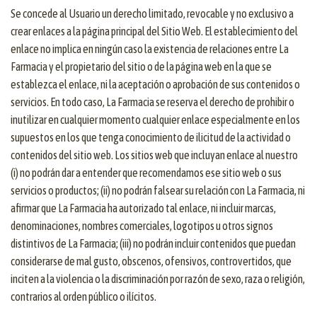
Se concede al Usuario un derecho limitado, revocable y no exclusivo a
crear enlaces a la página principal del Sitio Web. El establecimiento del
enlace no implica en ningún caso la existencia de relaciones entre La
Farmacia y el propietario del sitio o de la página web en la que se
establezca el enlace, ni la aceptación o aprobación de sus contenidos o
servicios. En todo caso, La Farmacia se reserva el derecho de prohibir o
inutilizar en cualquier momento cualquier enlace especialmente en los
supuestos en los que tenga conocimiento de ilicitud de la actividad o
contenidos del sitio web. Los sitios web que incluyan enlace al nuestro
(i) no podrán dar a entender que recomendamos ese sitio web o sus
servicios o productos; (ii) no podrán falsear su relación con La Farmacia, ni
afirmar que La Farmacia ha autorizado tal enlace, ni incluir marcas,
denominaciones, nombres comerciales, logotipos u otros signos
distintivos de La Farmacia; (iii) no podrán incluir contenidos que puedan
considerarse de mal gusto, obscenos, ofensivos, controvertidos, que
inciten a la violencia o la discriminación por razón de sexo, raza o religión,
contrarios al orden público o ilícitos.