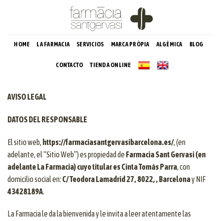
Skip
to
content
HOME
LA FARMACIA
SERVICIOS
MARCA PRÒPIA
ALGÈMICA
BLOG
CONTACTO
TIENDA ONLINE
AVISO LEGAL
DATOS DEL RESPONSABLE
El sitio web,
https://farmaciasantgervasibarcelona.es/
, (en
adelante, el “Sitio Web”) es propiedad de
Farmacia Sant Gervasi (en
adelante La Farmacia) cuyo titular es Cinta Tomás Parra
, con
domicilio social en:
C/ Teodora Lamadrid 27, 8022, , Barcelona
y NIF
43428189A
.
La Farmacia le da la bienvenida y le invita a leer atentamente las