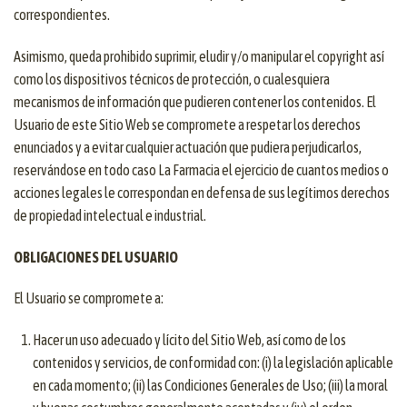
correspondientes.
Asimismo, queda prohibido suprimir, eludir y/o manipular el copyright así
como los dispositivos técnicos de protección, o cualesquiera
mecanismos de información que pudieren contener los contenidos. El
Usuario de este Sitio Web se compromete a respetar los derechos
enunciados y a evitar cualquier actuación que pudiera perjudicarlos,
reservándose en todo caso La Farmacia el ejercicio de cuantos medios o
acciones legales le correspondan en defensa de sus legítimos derechos
de propiedad intelectual e industrial.
OBLIGACIONES DEL USUARIO
El Usuario se compromete a:
Hacer un uso adecuado y lícito del Sitio Web, así como de los
contenidos y servicios, de conformidad con: (i) la legislación aplicable
en cada momento; (ii) las Condiciones Generales de Uso; (iii) la moral