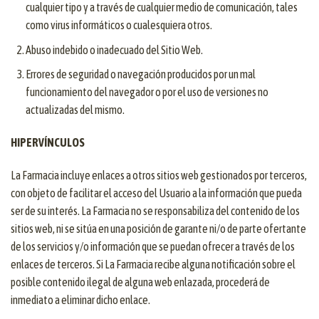
cualquier tipo y a través de cualquier medio de comunicación, tales
como virus informáticos o cualesquiera otros.
Abuso indebido o inadecuado del Sitio Web.
Errores de seguridad o navegación producidos por un mal
funcionamiento del navegador o por el uso de versiones no
actualizadas del mismo.
HIPERVÍNCULOS
La Farmacia incluye enlaces a otros sitios web gestionados por terceros,
con objeto de facilitar el acceso del Usuario a la información que pueda
ser de su interés. La Farmacia no se responsabiliza del contenido de los
sitios web, ni se sitúa en una posición de garante ni/o de parte ofertante
de los servicios y/o información que se puedan ofrecer a través de los
enlaces de terceros. Si La Farmacia recibe alguna notificación sobre el
posible contenido ilegal de alguna web enlazada, procederá de
inmediato a eliminar dicho enlace.