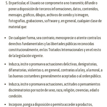
En particular, el Usuario se compromete a no transmitir, difundir o
poner a disposición de terceros informaciones, datos, contenidos,
mensajes, gráficos, dibujos, archivos de sonido y/o imagen,
fotografías, grabaciones, software y, en general, cualquier clase de
material que:
De cualquier forma, sea contrario, menosprecie o atente contra los
derechos fundamentales y las libertades públicas reconocidas
constitucionalmente, en los Tratados Internacionales y en el resto
de la legislación vigente.
Induzca, incite o promueva actuaciones delictivas, denigratorias,
difamatorias, violentas o, en general, contrarias a la ley, a la moral, a
las buenas costumbres generalmente aceptadas o al orden público.
Induzca, incite o promueva actuaciones, actitudes o pensamientos
discriminatorios por razón de sexo, raza, religión, creencias, edad o
condición.
Incorpore, ponga a disposición o permita acceder a productos,