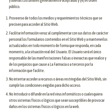
y buenas costumbres generalmente aceptadas y (iv) el orden
público.
Proveerse de todos los medios y requerimientos técnicos que se
precisen para acceder al Sitio Web.
Facilitar información veraz al cumplimentar con sus datos de carácter
personal los formularios contenidos en el Sitio Web y a mantenerlos
actualizados en todo momento de forma que responda, en cada
momento, a la situación real del Usuario. El Usuario será el único
responsable de las manifestaciones falsas o inexactas que realice y
de los perjuicios que cause a La Farmacia o a terceros por la
información que facilite.
No intentar acceder a recursos o áreas restringidas del Sitio Web, sin
cumplir las condiciones exigidas para dicho acceso.
No Introducir o difundir en la red virus informáticos o cualesquiera
otros sistemas físicos o lógicos que sean susceptibles de provocar
daños en los sistemas físicos o lógicos en la web.