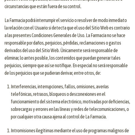
circunstancias que están fuera de su control.
La Farmacia podrá interrumpir el servicio o resolver de modo inmediato
la relación con el Usuario si detecta que el uso del Sitio Web es contrario
a las presentes Condiciones Generales de Uso. La Farmacia no se hace
responsable por daños, perjuicios, pérdidas, reclamaciones o gastos
derivados del uso del Sitio Web. Únicamente será responsable de
eliminar, lo antes posible, los contenidos que puedan generar tales
perjuicios, siempre que así se notifique. En especial no será responsable
de los perjuicios que se pudieran derivar, entre otros, de:
Interferencias, interrupciones, fallos, omisiones, averías
telefónicas, retrasos, bloqueos o desconexiones en el
funcionamiento del sistema electrónico, motivadas por deficiencias,
sobrecargas y errores en las líneas y redes de telecomunicaciones, o
por cualquier otra causa ajena al control de La Farmacia.
Intromisiones ilegítimas mediante el uso de programas malignos de