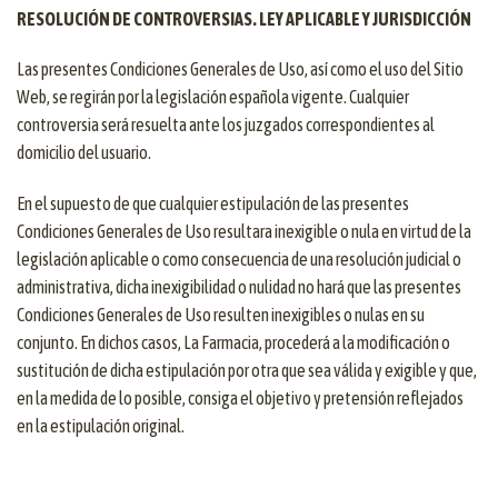
RESOLUCIÓN DE CONTROVERSIAS. LEY APLICABLE Y JURISDICCIÓN
Las presentes Condiciones Generales de Uso, así como el uso del Sitio
Web, se regirán por la legislación española vigente. Cualquier
controversia será resuelta ante los juzgados correspondientes al
domicilio del usuario.
En el supuesto de que cualquier estipulación de las presentes
Condiciones Generales de Uso resultara inexigible o nula en virtud de la
legislación aplicable o como consecuencia de una resolución judicial o
administrativa, dicha inexigibilidad o nulidad no hará que las presentes
Condiciones Generales de Uso resulten inexigibles o nulas en su
conjunto. En dichos casos, La Farmacia, procederá a la modificación o
sustitución de dicha estipulación por otra que sea válida y exigible y que,
en la medida de lo posible, consiga el objetivo y pretensión reflejados
en la estipulación original.