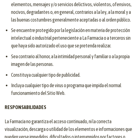
elementos, mensajes y/o servicios delictivos, violentos, ofensivos,
nocivos, degradantes o, en general, contrarios a la ley, a la moral y a
las buenas costumbres generalmente aceptadas o al orden público.
Se encuentre protegido por la legislación en materia de protección
intelectual o industrial perteneciente a La Farmacia o a terceros sin
que haya sido autorizado el uso que se pretenda realizar.
Sea contrario al honor, a la intimidad personal y familiar o a la propia
imagen de las personas.
Constituya cualquier tipo de publicidad.
Incluya cualquier tipo de virus o programa que impida el normal
funcionamiento del Sitio Web.
RESPONSABILIDADES
La Farmacia no garantiza el acceso continuado, ni la correcta
visualización, descarga o utilidad de los elementos e informaciones que
pueden verse impedidos, dificultados o interrumpidos por factores o