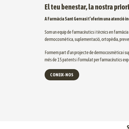
El teu benestar, la nostra prior
A Farmàcia Sant Gervasi t’oferim una atenció i
Som un equip de farmacèutics i tècnics en farmàcia
dermocosmètica, suplementació, ortopèdia, prevenc
Formem part d’un projecte de dermocosmètica i su
més de 15 patents i formulat per farmacèutics exp
CONEIX-NOS