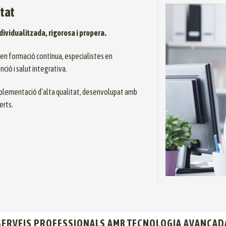
itat
ndividualitzada, rigorosa i propera.
 en formació contínua, especialistes en
ió i salut integrativa.
plementació d’alta qualitat, desenvolupat amb
erts.
SERVEIS PROFESSIONALS AMB TECNOLOGIA AVANÇAD