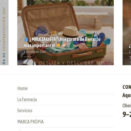
.
¿MALETA LISTA? ¡Asegúrate de llevar lo
más importante!
¿
8 de julio de 2026
1
CON
Home
Aquí
La farmacia
Obert
Servicios
9–
MARCA PRÒPIA