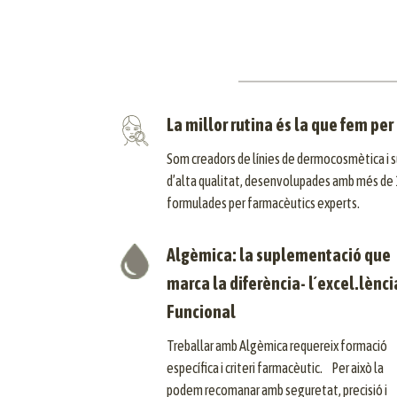
La millor rutina és la que fem per 
Som creadors de línies de dermocosmètica i
d’alta qualitat, desenvolupades amb més de 
formulades per farmacèutics experts.
Algèmica: la suplementació que
marca la diferència- l´excel.lènci
Funcional
Treballar amb Algèmica requereix formació
específica i criteri farmacèutic. Per això la
podem recomanar amb seguretat, precisió i