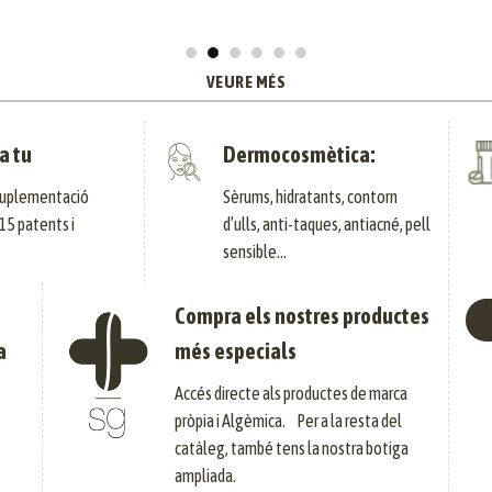
VEURE MÉS
a tu
Dermocosmètica:
 suplementació
Sèrums, hidratants, contorn
15 patents i
d’ulls, anti-taques, antiacné, pell
sensible…
Compra els nostres productes
a
més especials
Accés directe als productes de marca
pròpia i Algèmica. Per a la resta del
catàleg, també tens la nostra botiga
ampliada.