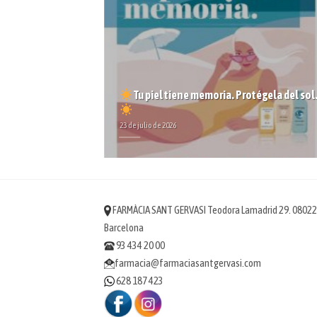
Tu piel tiene memoria. Protégela del sol
CAIGUDA
23 de julio de 2026
FARMÀCIA SANT GERVASI Teodora Lamadrid 29. 08022
Barcelona
93 434 20 00
farmacia@farmaciasantgervasi.com
628 187 423