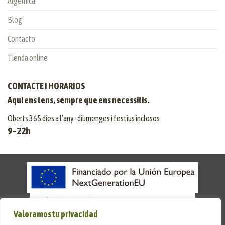
Algèmica
Blog
Contacto
Tienda online
CONTACTE I HORARIOS
Aquí ens tens, sempre que ens necessitis.
Oberts 365 dies a l’any · diumenges i festius inclosos
9–22h
Valoramos tu privacidad