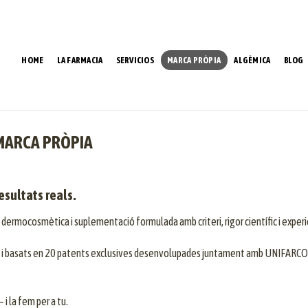
HOME
LA FARMACIA
SERVICIOS
MARCA PRÒPIA
ALGÈMICA
BLOG
 MARCA PRÒPIA
esultats reals.
e dermocosmètica i suplementació formulada amb criteri, rigor científic i exper
tu, i basats en 20 patents exclusives desenvolupades juntament amb UNIFARCO,
 i la fem per a tu.