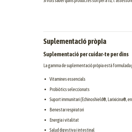
Si vols saber quins productes són per a tu, t’assesso
Suplementació pròpia
Suplementació per cuidar-te per dins
La gamma de suplementació pròpia està formulada pe
Vitamines essencials
Probiòtics seleccionats
Suport immunitari (Echinoshield®, Larixicina®, en
Benestar respiratori
Energia i vitalitat
Salud digestiva i intestinal