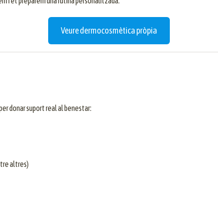
rem i et preparem una rutina personalitzada.
Veure dermocosmètica pròpia
r donar suport real al benestar:
tre altres)