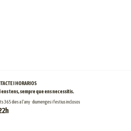
TACTE I HORARIOS
 ens tens, sempre que ens necessitis.
s 365 dies a l’any · diumenges i festius inclosos
22h