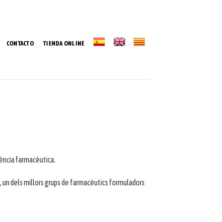
CONTACTO
TIENDA ONLINE
iència farmacèutica.
 un dels millors grups de farmacèutics formuladors