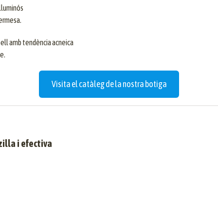
 lluminós
 fermesa.
pell amb tendència acneica
ve.
Visita el catàleg de la nostra botiga
lla i efectiva