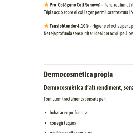
Pro-Colágeno CollRenew®
– Tens, reafirmat i
Tripla acció sobre el col·lagen per millorar textura i
Tensioblender 4.10®
– Higiene efectiva per a 
Neteja profunda sense irritar. Ideal per acné i pell jo
Dermocosmètica pròpia
Dermocosmètica d’alt rendiment, senzi
Formulem tractaments pensats per:
hidratar en profunditat
corregir taques