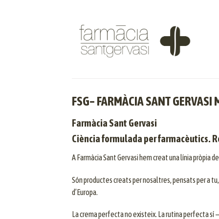
Skip
to
content
FSG– FARMÀCIA SANT GERVASI
Farmàcia Sant Gervasi
Ciència formulada per farmacèutics. R
A Farmàcia Sant Gervasi hem creat una línia pròpia d
Són productes creats per nosaltres, pensats per a 
d’Europa.
La crema perfecta no existeix. La rutina perfecta sí —