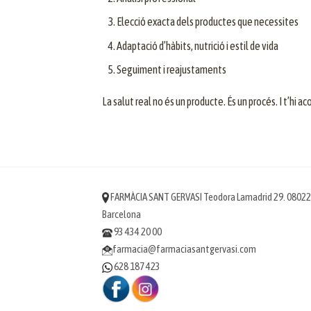
Elecció exacta dels productes que necessites
Adaptació d’hàbits, nutrició i estil de vida
Seguiment i reajustaments
La salut real no és un producte. És un procés. I t’hi
FARMÀCIA SANT GERVASI Teodora Lamadrid 29. 08022
Barcelona
93 434 20 00
farmacia@farmaciasantgervasi.com
628 187 423