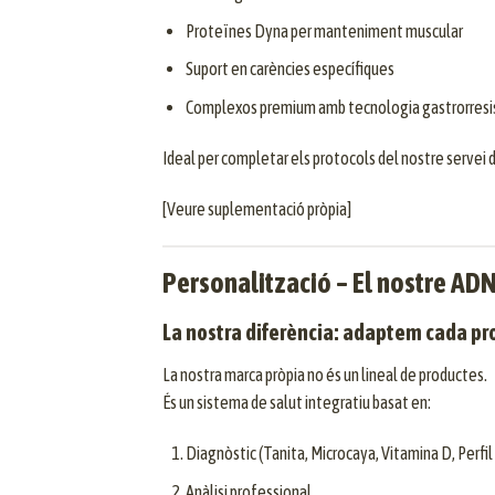
Proteïnes Dyna per manteniment muscular
Suport en carències específiques
Complexos premium amb tecnologia gastrorresist
Ideal per completar els protocols del nostre servei 
[Veure suplementació pròpia]
Personalització – El nostre AD
La nostra diferència: adaptem cada pr
La nostra marca pròpia no és un lineal de productes.
És un sistema de salut integratiu basat en:
Diagnòstic (Tanita, Microcaya, Vitamina D, Perfil 
Anàlisi professional