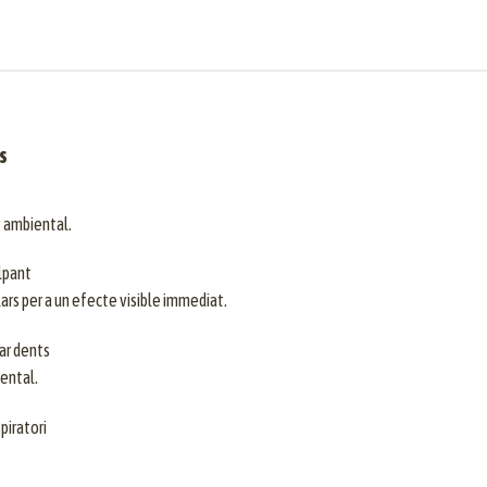
s
y ambiental.
lpant
ars per a un efecte visible immediat.
ar dents
dental.
piratori