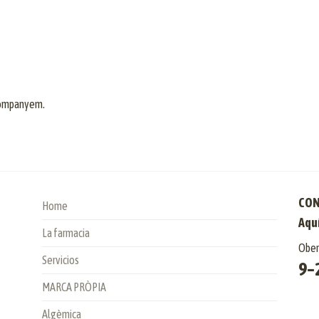
 acompanyem.
CON
Home
Aquí
La farmacia
Obert
Servicios
9–
MARCA PRÒPIA
Algèmica