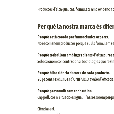
Productes d’alta qualitat, formulats amb evidència ci
Per què la nostra marca és dife
Perquè està creada per farmacèutics experts.
No recomanem productes perquè sí. Els formulem seg
Perquè treballem amb ingredients d’alta puresa i
Seleccionem concentracions i tecnologies que real
Perquè hi ha ciència darrere de cada producte.
20 patents exclusives d’UNIFARCO avalen l’eficàcia 
Perquè personalitzem cada rutina.
Cap pell, cos ni situació és igual. T’assessorem perq
Ciència real.