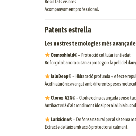
Resultats visibles.
Acompanyament professional.
Patents estrella
Les nostres tecnologies més avançade
Osmoshield®
– Protecció cel·lular i antiedat
Reforça la barrera cutània i protegeix la pell del dan
IaluDeep®
– Hidratació profunda + efecte repu
Àcid hialurònic avançat amb diferents pesos molecul
Clorex-A2G®
– Clorhexidina avançada sense tac
Antibacterià d’alt rendiment ideal per a la línia buco
Larixicina®
– Defensa natural per al sistema res
Extracte de làrix amb acció protectora i calmant.