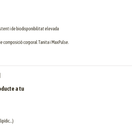
ent i de biodisponibilitat elevada
de composició corporal Tanita i MaxPulse.
N
oducte a tu
lipídic…)