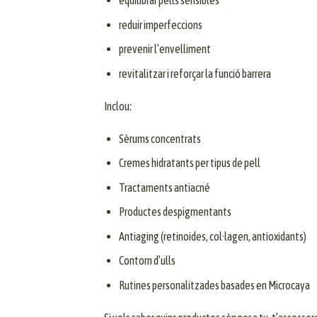
equilibrar pells sensibles
reduir imperfeccions
prevenir l’envelliment
revitalitzar i reforçar la funció barrera
Inclou:
Sèrums concentrats
Cremes hidratants per tipus de pell
Tractaments antiacné
Productes despigmentants
Antiaging (retinoides, col·lagen, antioxidants)
Contorn d’ulls
Rutines personalitzades basades en Microcaya