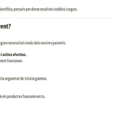
entífica, pensats per donar resultats visibles i segurs.
rent?
ons necessitats reals dels nostres pacients.
 actius efectius.
ment funcionen.
i la seguretat de tota la gamma.
uè els productes funcionin en tu.