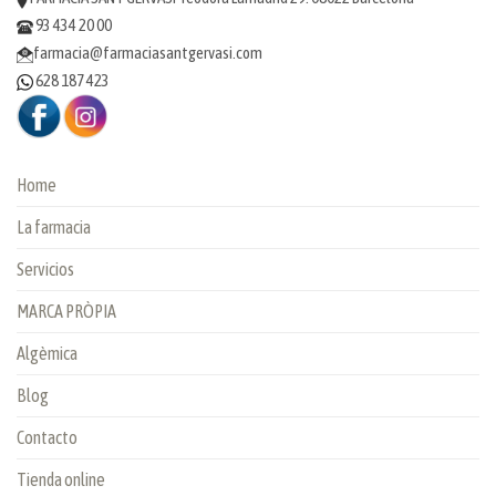
93 434 20 00
farmacia@farmaciasantgervasi.com
628 187 423
Home
La farmacia
Servicios
MARCA PRÒPIA
Algèmica
Blog
Contacto
Tienda online