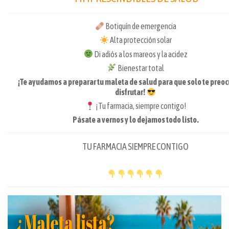
Botiquín de emergencia
Alta protección solar
Di adiós a los mareos y la acidez
Bienestar total
¡Te ayudamos a preparar tu maleta de salud para que solo te preo
disfrutar!
¡Tu farmacia, siempre contigo!
Pásate a vernos y lo dejamos todo listo.
TU FARMACIA SIEMPRE CONTIGO